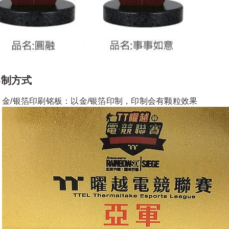
客制方式
金/银箔印刷铭板：以金/银箔印制，印制会有颗粒效果