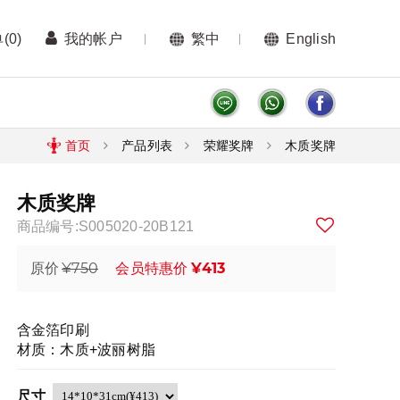
单
(0)
我的帐户
繁中
English
首页
产品列表
荣耀奖牌
木质奖牌
木质奖牌
商品编号:S005020-20B121
¥750
¥413
原价
会员特惠价
含金箔印刷
材质：木质+波丽树脂
尺寸