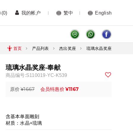
单
(0)
我的帐户
繁中
English
首页
产品列表
杰出奖座
琉璃水晶奖座
琉璃水晶奖座-奉献
商品编号:S110019-YC-K539
¥1667
¥1167
原价
会员特惠价
含基本单面雕刻
材质：水晶+琉璃