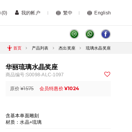
单
(0)
我的帐户
繁中
English
首页
产品列表
杰出奖座
琉璃水晶奖座
华丽琉璃水晶奖座
商品编号:S0098-ALC-1097
¥1575
¥1024
原价
会员特惠价
含基本单面雕刻
材质：水晶+琉璃