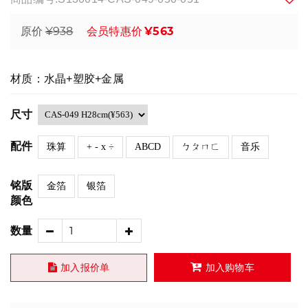
¥938
¥563
原价
会员特惠价
材质：水晶+塑胶+金属
尺寸
配件
珠算
+ - x ÷
ABCD
ㄅㄆㄇㄈ
音乐
铭版
金箔
银箔
颜色
数量
加入报价单
加入购物车