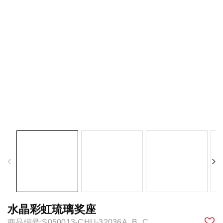
水晶彩虹琉璃奖座
商品编号:S050013-CHU-32036A_B_C