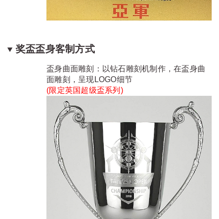
奖盃盃身客制方式
盃身曲面雕刻：以钻石雕刻机制作，在盃身曲
面雕刻，呈现LOGO细节
(限定
英国超级盃系列
)