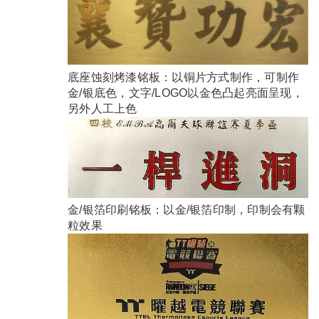
底座蚀刻烤漆铭板：以铜片方式制作，可制作
金/银底色，文字/LOGO以金色凸起亮面呈现，
另外人工上色
金/银箔印刷铭板：以金/银箔印制，印制会有颗
粒效果