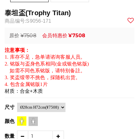
泰坦盃(Trophy Titan)
商品编号:S9056-171
¥7508
¥7508
原价
会员特惠价
注意事项：
1. 库存不足，急单请谘询客服人员。
2. 铭版与盃身色系相同(金或银色铭版)
如需不同色系铭版，请特别备註。
3. 奖盃缎带不挑色，採随机出货。
4. 包含金属铭版1片
材质：合金+木质
尺寸
颜色
数量