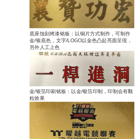
底座蚀刻烤漆铭板：以铜片方式制作，可制作
金/银底色，文字/LOGO以金色凸起亮面呈现，
另外人工上色
金/银箔印刷铭板：以金/银箔印制，印制会有颗
粒效果