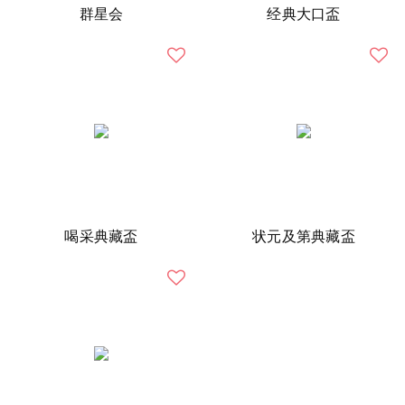
群星会
经典大口盃
喝采典藏盃
状元及第典藏盃