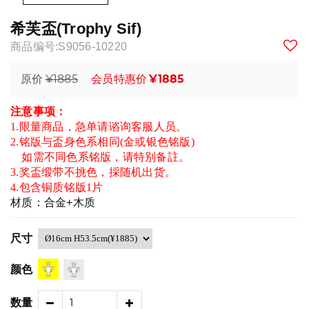
希芙盃(Trophy Sif)
商品编号:S9056-10220
¥1885
¥1885
原价
会员特惠价
注意事项：
1.限量商品，急单请谘询客服人员。
2.铭版与盃身色系相同(金或银色铭版)
如需不同色系铭版，请特别备註。
3.奖盃缎带不挑色，採随机出货。
4.包含铜质铭版1片
材质：合金+木质
尺寸
颜色
数量