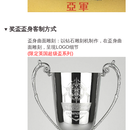
奖盃盃身客制方式
盃身曲面雕刻：以钻石雕刻机制作，在盃身曲
面雕刻，呈现LOGO细节
(限定
英国超级盃系列
)