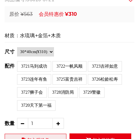
¥563
¥310
原价
会员特惠价
材质：水琉璃+金箔+木质
尺寸
配件
3721马到成功
3722一帆风顺
3723吉祥如意
3723连年有鱼
3725富贵吉祥
3726松龄松寿
3727狮子会
3728消防局
3729警徽
3720天下第一福
数量