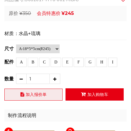
¥350
¥245
原价
会员特惠价
材质：水晶+琉璃
尺寸
配件
A
B
C
D
E
F
G
H
I
数量
加入报价单
加入购物车
制作流程说明