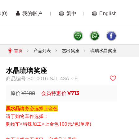
单
(0)
我的帐户
繁中
English
首页
产品列表
杰出奖座
琉璃水晶奖座
水晶琉璃奖座
商品编号:S010016-SJL-43A～E
¥1188
¥713
原价
会员特惠价
黑水晶
请务必选择
上金色
请于购物车作选择：
购物车>特殊加工>上金色100元/色(单座)