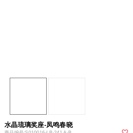
水晶琉璃奖座-凤鸣春晓
商品编号:S010016-LB-241 A-B