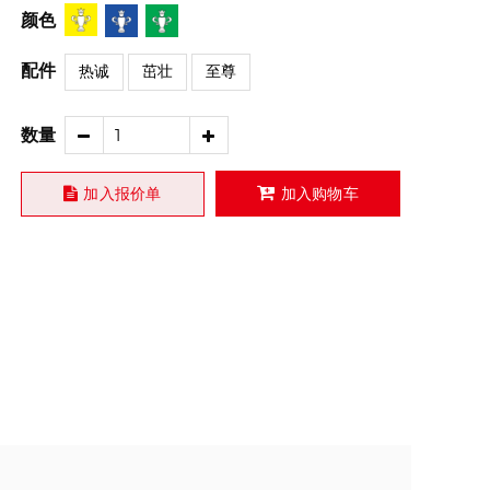
颜色
配件
热诚
茁壮
至尊
数量
加入报价单
加入购物车