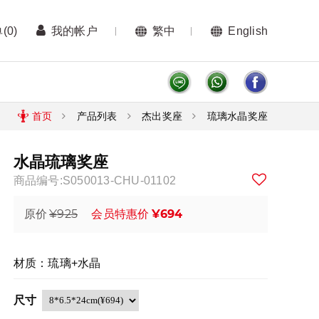
单
(0)
我的帐户
繁中
English
首页
产品列表
杰出奖座
琉璃水晶奖座
水晶琉璃奖座
商品编号:S050013-CHU-01102
¥925
¥694
原价
会员特惠价
材质：琉璃+水晶
尺寸