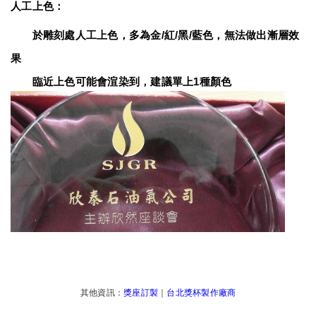
人工上色：
　　於雕刻處人工上色，多為金/紅/黑/藍色，無法做出漸層效
果
　　臨近上色可能會渲染到，建議單上1種顏色
其他資訊：
獎座訂製
｜
台北獎杯製作廠商