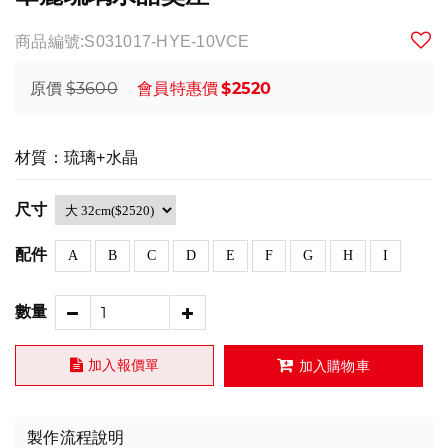
商品編號:S031017-HYE-10VCE
$3600
$2520
原價
會員特惠價
材質：琉璃+水晶
尺寸
配件
A
B
C
D
E
F
G
H
I
數量
加入報價單
加入購物車
製作流程說明