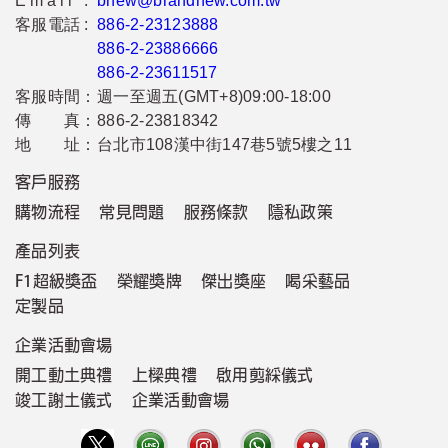
Email :
bnew@brandnew.com.tw
客服電話 :
886-2-23123888
886-2-23886666
886-2-23611517
客服時間：
週一至週五(GMT+8)09:00-18:00
傳 真：
886-2-23818342
地 址：
台北市108漢中街147巷5號5樓之11
客戶服務
購物流程
常見問題
服務條款
隱私政策
產品列表
F1超級獎盃
榮耀獎牌
傑出獎座
喝采藝品
定製品
企業活動會場
開工動土典禮
上樑典禮
啟用剪綵儀式
竣工謝土儀式
企業活動會場