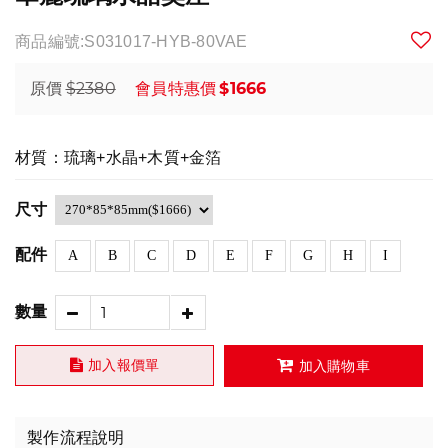
商品編號:S031017-HYB-80VAE
$2380
$1666
原價
會員特惠價
材質：琉璃+水晶+木質+金箔
尺寸
配件
A
B
C
D
E
F
G
H
I
數量
加入報價單
加入購物車
製作流程說明