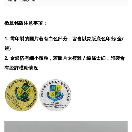
徽章銘版注意事項：
1. 需印製的圖片若有白色部分，皆會以銘版底色印出(金/
銀)
2. 金銀箔有細小顆粒，若圖片太複雜 / 線條太細，印製會
有些許模糊情況