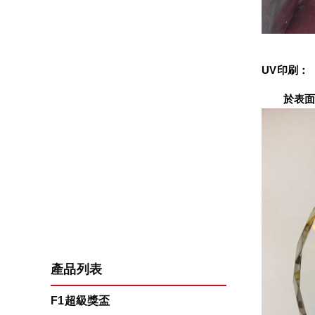
UV印刷：
　　於表面
產品列表
F1超級獎盃