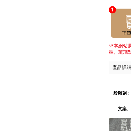
※本網站
準。琉璃
產品詳
一般雕刻
　　文案、