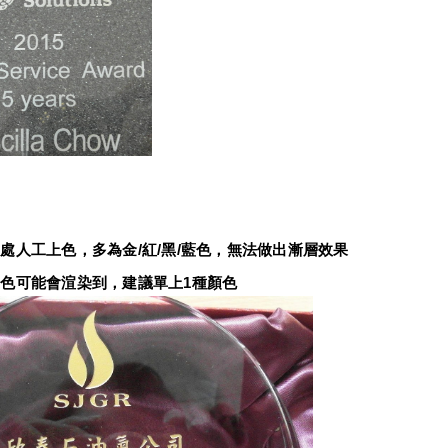
：
處人工上色，多為金/紅/黑/藍色，無法做出漸層效果
色可能會渲染到，建議單上1種顏色