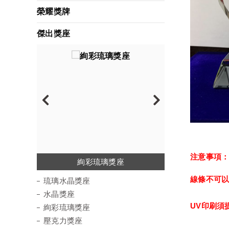
榮耀獎牌
傑出獎座
注意事項
琉璃水晶獎座
絢彩琉璃獎座
金屬水晶獎座
彩虹琉璃獎座
環保材質獎座
壓克力獎座
水晶獎座
木質獎座
波麗獎座
線條不可
琉璃水晶獎座
水晶獎座
UV印刷須
絢彩琉璃獎座
壓克力獎座