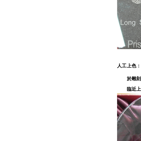
人工上色
　　於雕刻
　　臨近上