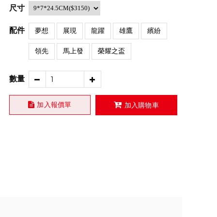
尺寸
配件
夢想
展現
龍躍
雄鷹
繽紛
領先
馬上發
榮耀之盃
數量
加入報價單
加入購物車