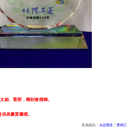
：
以太細、緊密，雕刻會模糊。
提供高畫質圖檔。
其他資訊：
水晶獎座
｜
獎牌訂