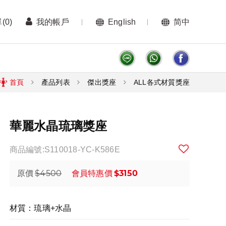
單
(0)
我的帳戶
English
简中
首頁
產品列表
傑出獎座
ALL各式材質獎座
華麗水晶琉璃獎座
商品編號:S110018-YC-K586E
$4500
$3150
原價
會員特惠價
材質：琉璃+水晶