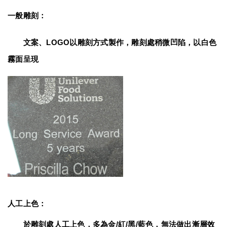
一般雕刻：
　　文案、LOGO以雕刻方式製作，雕刻處稍微凹陷，以白色
霧面呈現
人工上色：
　　於雕刻處人工上色，多為金/紅/黑/藍色，無法做出漸層效