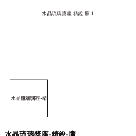
水晶琉璃獎座-精銳-鷹