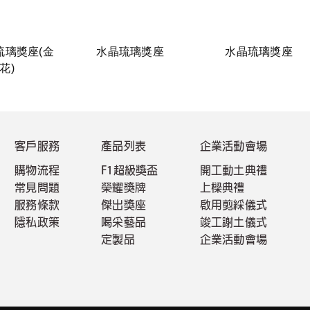
琉璃獎座(金
水晶琉璃獎座
水晶琉璃獎座
花)
客戶服務
產品列表
企業活動會場
購物流程
F1超級獎盃
開工動土典禮
常見問題
榮耀獎牌
上樑典禮
服務條款
傑出獎座
啟用剪綵儀式
隱私政策
喝采藝品
竣工謝土儀式
定製品
企業活動會場