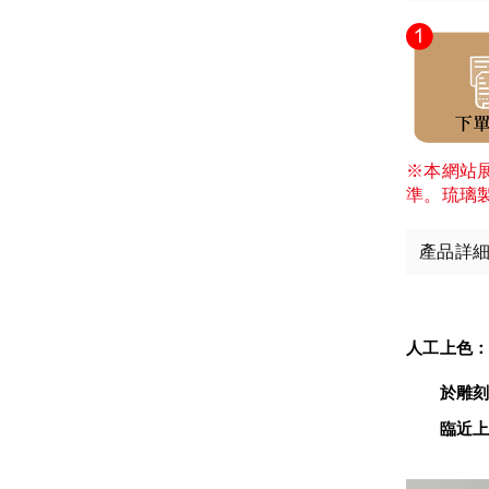
※本網站
準。琉璃
產品詳
人工上色
　　於雕刻
臨近上色