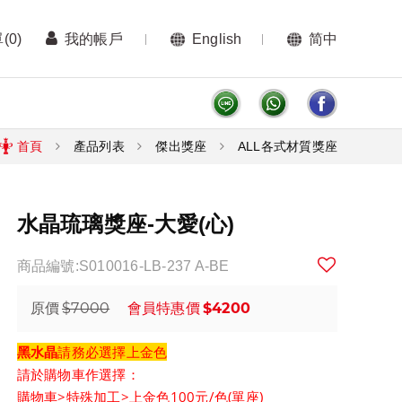
單
(0)
我的帳戶
English
简中
首頁
產品列表
傑出獎座
ALL各式材質獎座
水晶琉璃獎座-大愛(心)
商品編號:S010016-LB-237 A-BE
$7000
$4200
原價
會員特惠價
黑水晶
請務必選擇
上金色
請於購物車作選擇：
購物車>特殊加工>上金色100元/色(單座)