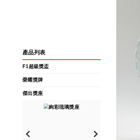
產品列表
F1超級獎盃
榮耀獎牌
傑出獎座