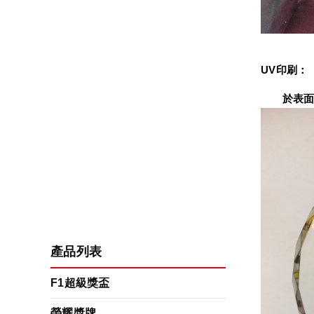
UV印刷：
　　於表面
產品列表
F1超級獎盃
榮耀獎牌