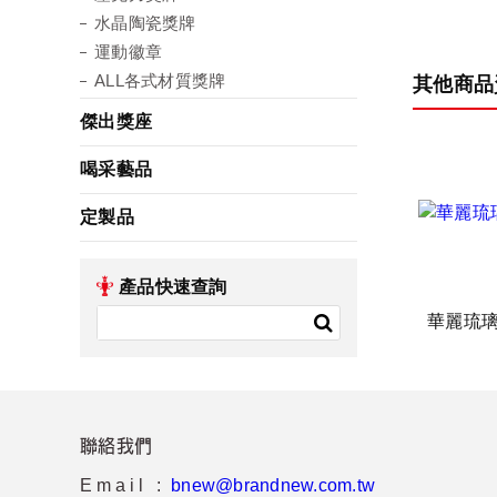
水晶陶瓷獎牌
運動徽章
ALL各式材質獎牌
其他商品
傑出獎座
喝采藝品
定製品
產品快速查詢
華麗琉
聯絡我們
Email :
bnew@brandnew.com.tw