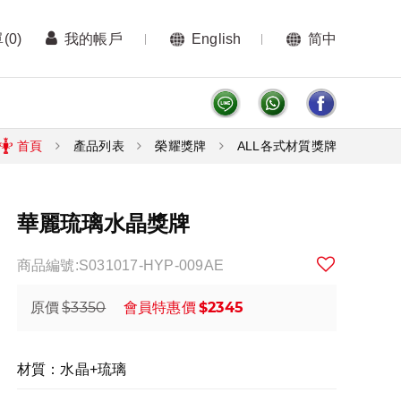
單
(0)
我的帳戶
English
简中
首頁
產品列表
榮耀獎牌
ALL各式材質獎牌
華麗琉璃水晶獎牌
商品編號:S031017-HYP-009AE
$3350
$2345
原價
會員特惠價
材質：水晶+琉璃