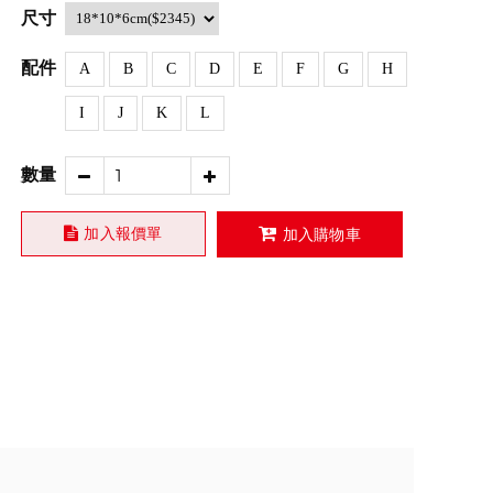
尺寸
配件
A
B
C
D
E
F
G
H
I
J
K
L
數量
加入報價單
加入購物車