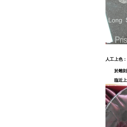
人工上色
　　於雕刻
　　臨近上