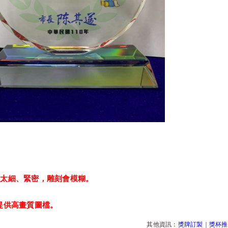
：
以太細、緊密，雕刻會模糊。
提供高畫質圖檔。
其他資訊：
獎牌訂製
｜
獎杯推