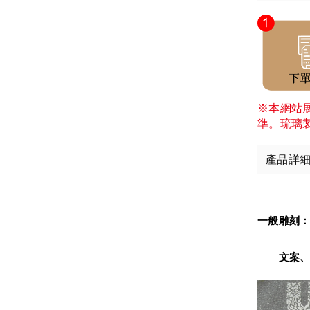
※本網站
準。琉璃
產品詳
一般雕刻
　　文案、