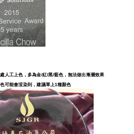
：
處人工上色，多為金/紅/黑/藍色，無法做出漸層效果
色可能會渲染到，建議單上1種顏色