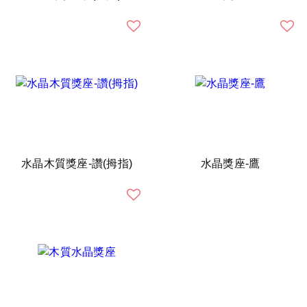
水晶木質獎座-讚(拇指)
水晶獎座-鷹