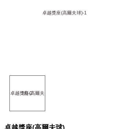
卓越獎座(高爾夫球)