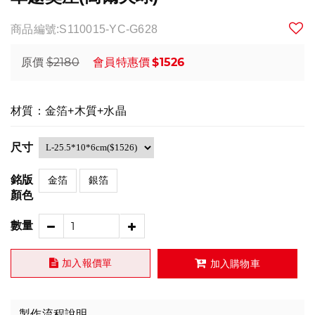
商品編號:S110015-YC-G628
$2180
$1526
原價
會員特惠價
材質：金箔+木質+水晶
尺寸
銘版
金箔
銀箔
顏色
數量
加入報價單
加入購物車
製作流程說明