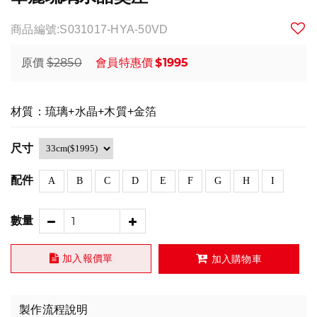
商品編號:S031017-HYA-50VD
$2850
$1995
原價
會員特惠價
材質：琉璃+水晶+木質+金箔
尺寸
配件
A
B
C
D
E
F
G
H
I
數量
加入報價單
加入購物車
製作流程說明