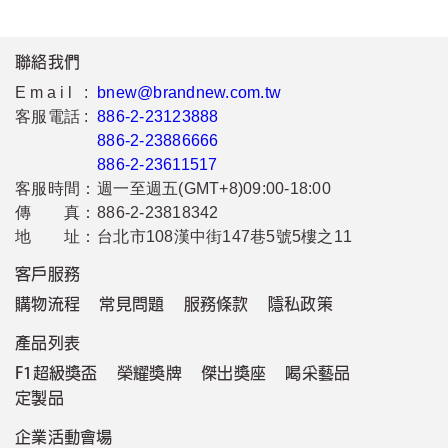
聯絡我們
Email :
bnew@brandnew.com.tw
客服電話 :
886-2-23123888
886-2-23886666
886-2-23611517
客服時間：
週一至週五(GMT+8)09:00-18:00
傳 真：
886-2-23818342
地 址：
台北市108漢中街147巷5號5樓之11
客戶服務
購物流程
常見問題
服務條款
隱私政策
產品列表
F1超級獎盃
榮耀獎牌
傑出獎座
喝采藝品
定製品
企業活動會場