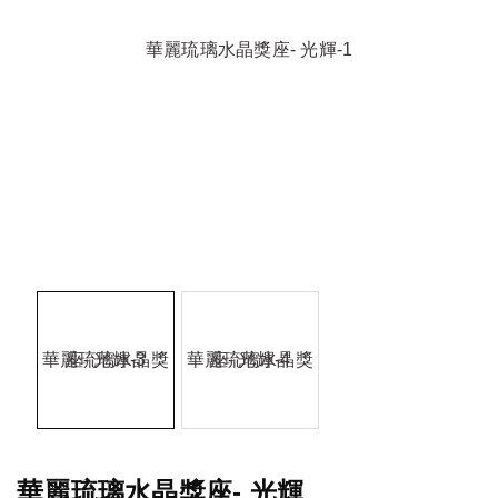
華麗琉璃水晶獎座- 光輝