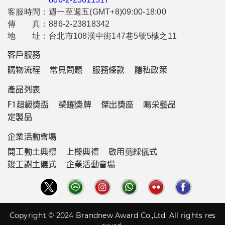
客服時間：
週一至週五(GMT+8)09:00-18:00
傳 真：
886-2-23818342
地 址：
台北市108漢中街147巷5號5樓之11
客戶服務
購物流程
常見問題
服務條款
隱私政策
產品列表
F1超級獎盃
榮耀獎牌
傑出獎座
喝采藝品
定製品
企業活動會場
開工動土典禮
上樑典禮
啟用剪綵儀式
竣工謝土儀式
企業活動會場
Copyright © 2024 Brandnew Award Co.,Ltd. All rights res