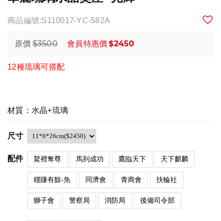
商品編號:S110017-YC-582A
$3500
$2450
原價
會員特惠價
12種琉璃可搭配
材質：水晶+琉璃
尺寸
配件
鰲裡奪尊
馬到成功
鷹臨天下
天下麒麟
穩賺有餘-魚
同濟會
青商會
扶輪社
獅子會
警察局
消防局
後備司令部