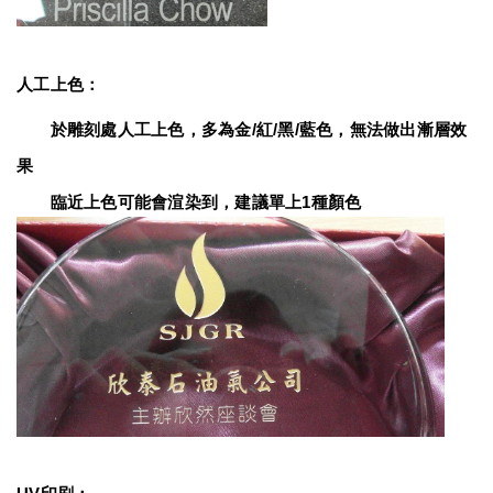
人工上色：
　　於雕刻處人工上色，多為金/紅/黑/藍色，無法做出漸層效
果
　　臨近上色可能會渲染到，建議單上1種顏色