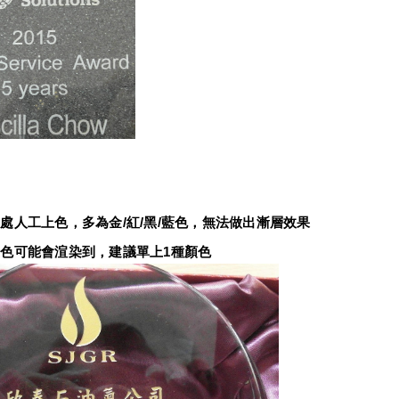
：
處人工上色，多為金/紅/黑/藍色，無法做出漸層效果
色可能會渲染到，建議單上1種顏色