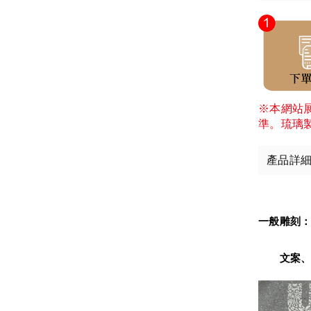
※本網站
準。琉璃
產品詳
一般雕刻
　　文案、