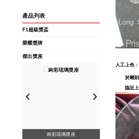
產品列表
F1超級獎盃
榮耀獎牌
傑出獎座
人工上色
　　於雕刻
　　臨近上
琉璃水晶獎座
絢彩琉璃獎座
金屬水晶獎座
彩虹琉璃獎座
環保材質獎座
壓克力獎座
水晶獎座
木質獎座
波麗獎座