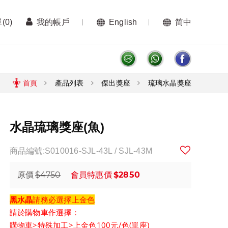
單
(0)
我的帳戶
English
简中
首頁
產品列表
傑出獎座
琉璃水晶獎座
水晶琉璃獎座(魚)
商品編號:S010016-SJL-43L / SJL-43M
$4750
$2850
原價
會員特惠價
黑水晶
請務必選擇
上金色
請於購物車作選擇：
購物車>特殊加工>上金色100元/色(單座)