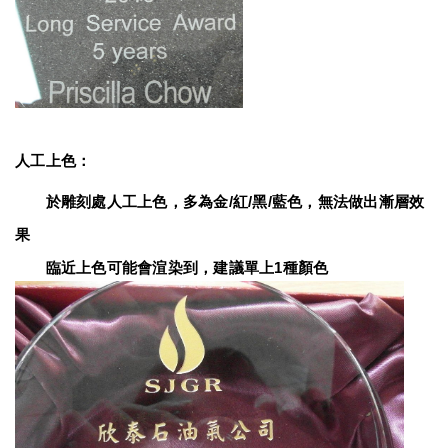
人工上色：
　　於雕刻處人工上色，多為金/紅/黑/藍色，無法做出漸層效
果
　　臨近上色可能會渲染到，建議單上1種顏色