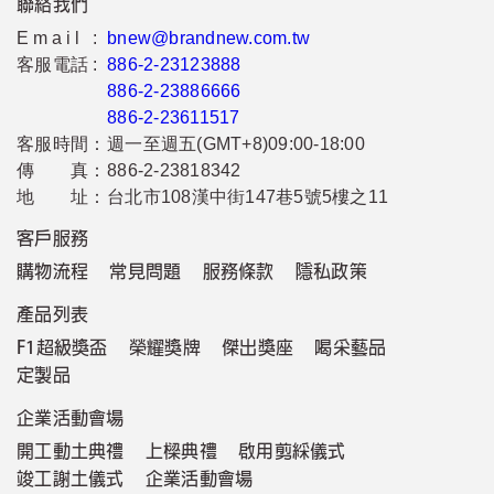
聯絡我們
Email :
bnew@brandnew.com.tw
客服電話 :
886-2-23123888
886-2-23886666
886-2-23611517
客服時間：
週一至週五(GMT+8)09:00-18:00
傳 真：
886-2-23818342
地 址：
台北市108漢中街147巷5號5樓之11
客戶服務
購物流程
常見問題
服務條款
隱私政策
產品列表
F1超級獎盃
榮耀獎牌
傑出獎座
喝采藝品
定製品
企業活動會場
開工動土典禮
上樑典禮
啟用剪綵儀式
竣工謝土儀式
企業活動會場