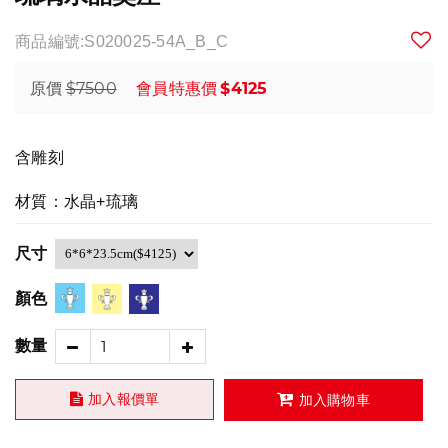
商品編號:S020025-54A_B_C
$7500
$4125
原價
會員特惠價
含雕刻
材質：水晶+琉璃
尺寸
顏色
數量
加入報價單
加入購物車