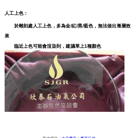
人工上色：
　　於雕刻處人工上色，多為金/紅/黑/藍色，無法做出漸層效
果
　　臨近上色可能會渲染到，建議單上1種顏色