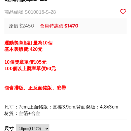
商品編號:S010016-S-28
$2450
$1470
原價
會員特惠價
運動獎章起訂量為10個
基本製版費:420元
10個
獎章單價105元
100個以上獎章單價90元
包含排版、正反面銘版、彩帶
尺寸：7cm,正面銘版：直徑3.9cm,背面銘版：4.8x3cm
材質：金箔+合金
尺寸