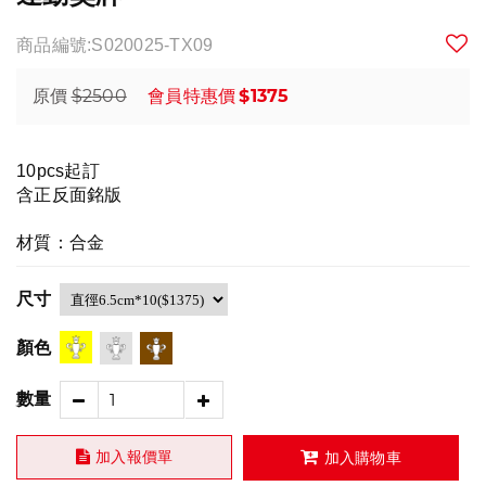
商品編號:S020025-TX09
$2500
$1375
原價
會員特惠價
10pcs起訂
含正反面銘版
材質：合金
尺寸
顏色
數量
加入報價單
加入購物車