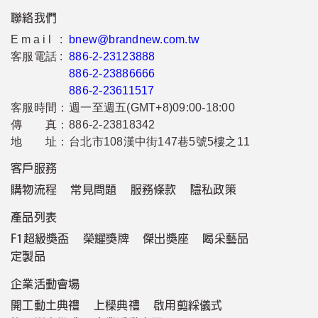
聯絡我們
Email :
bnew@brandnew.com.tw
客服電話 :
886-2-23123888
886-2-23886666
886-2-23611517
客服時間：
週一至週五(GMT+8)09:00-18:00
傳 真：
886-2-23818342
地 址：
台北市108漢中街147巷5號5樓之11
客戶服務
購物流程
常見問題
服務條款
隱私政策
產品列表
F1超級獎盃
榮耀獎牌
傑出獎座
喝采藝品
定製品
企業活動會場
開工動土典禮
上樑典禮
啟用剪綵儀式