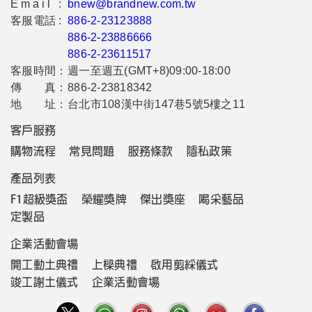
Email :
bnew@brandnew.com.tw
客服電話 :
886-2-23123888
886-2-23886666
886-2-23611517
客服時間：
週一至週五(GMT+8)09:00-18:00
傳 真：
886-2-23818342
地 址：
台北市108漢中街147巷5號5樓之11
客戶服務
購物流程
常見問題
服務條款
隱私政策
產品列表
F1超級獎盃
榮耀獎牌
傑出獎座
喝采藝品
定製品
企業活動會場
開工動土典禮
上樑典禮
啟用剪綵儀式
竣工謝土儀式
企業活動會場