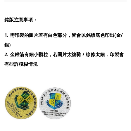
銘版注意事項：
1. 需印製的圖片若有白色部分，皆會以銘版底色印出(金/
銀)
2. 金銀箔有細小顆粒，若圖片太複雜 / 線條太細，印製會
有些許模糊情況