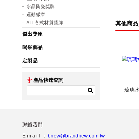
水晶陶瓷獎牌
運動徽章
ALL各式材質獎牌
其他商品
傑出獎座
喝采藝品
定製品
產品快速查詢
琉璃
聯絡我們
Email :
bnew@brandnew.com.tw