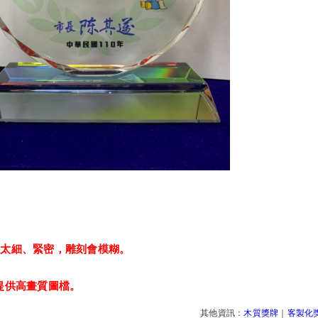
：
以太細、緊密，雕刻會模糊。
提供高畫質圖檔。
其他資訊：
木質獎牌
｜
客製化