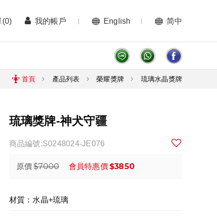
單
(0)
我的帳戶
English
简中
首頁
產品列表
榮耀獎牌
琉璃水晶獎牌
琉璃獎牌-神犬守疆
商品編號:S0248024-JE076
$7000
$3850
原價
會員特惠價
材質：水晶+琉璃