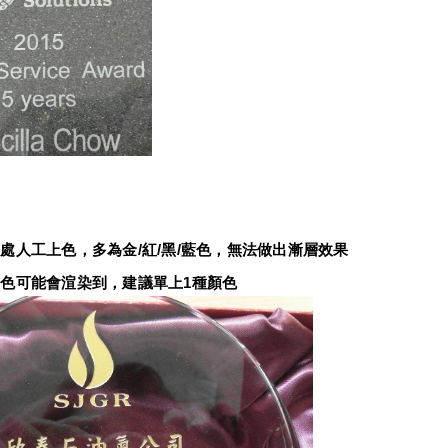
：
處人工上色，多為金/紅/黑/藍色，無法做出漸層效果
色可能會渲染到，建議單上1種顏色