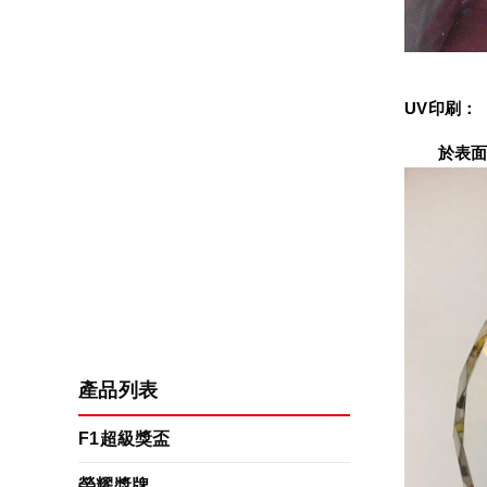
UV印刷：
　　於表面
產品列表
F1超級獎盃
榮耀獎牌