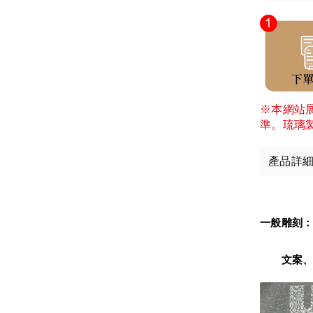
※本網站
準。琉璃
產品詳
一般雕刻
　　文案、