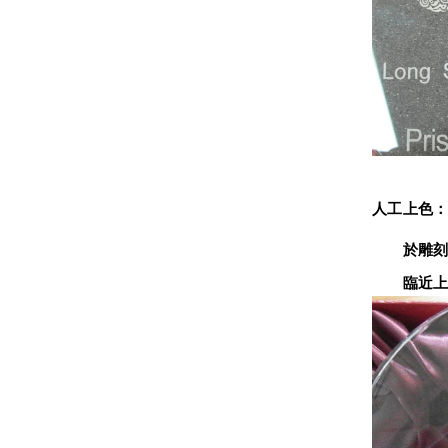
人工上色
　　於雕刻
　　臨近上