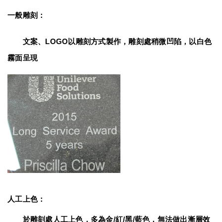
一般雕刻：
　　文案、LOGO以雕刻方式製作，雕刻處稍微凹陷，以白色
霧面呈現
人工上色：
　　於雕刻處人工上色，多為金/紅/黑/藍色，無法做出漸層效