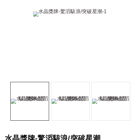
水晶獎牌-驚滔駭浪/突破星潮